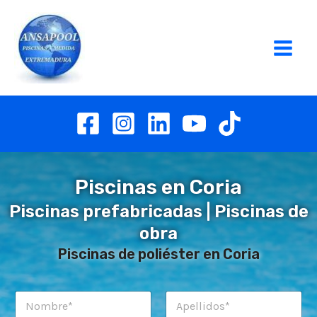
Ir
al
contenido
Main
Men
Piscinas en Coria
Piscinas prefabricadas | Piscinas de
obra
Piscinas de poliéster en Coria
N
o