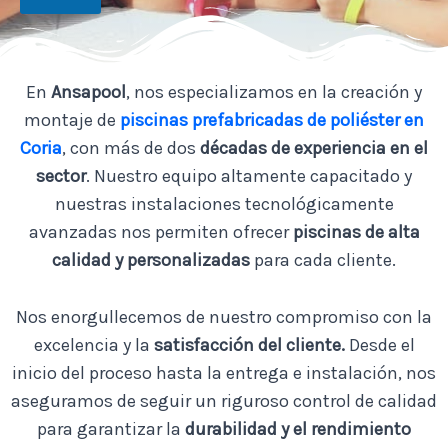
l
l
a
s
d
En
Ansapool
, nos especializamos en la creación y
e
v
montaje de
piscinas prefabricadas de poliéster en
e
Coria
, con más de dos
décadas de experiencia en el
r
i
sector
. Nuestro equipo altamente capacitado y
f
nuestras instalaciones tecnológicamente
i
c
avanzadas nos permiten ofrecer
piscinas de alta
a
calidad y personalizadas
para cada cliente.
c
i
ó
Nos enorgullecemos de nuestro compromiso con la
n
excelencia y la
satisfacción del cliente.
Desde el
*
inicio del proceso hasta la entrega e instalación, nos
aseguramos de seguir un riguroso control de calidad
para garantizar la
durabilidad y el rendimiento